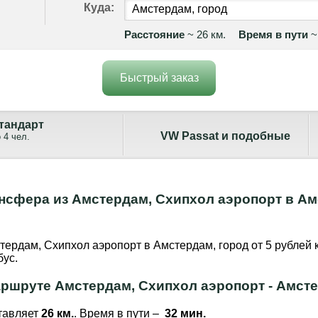
Куда:
Расстояние
~ 26 км.
Время в пути
~
Быстрый заказ
тандарт
VW Passat и подобные
 4 чел.
нсфера из Амстердам, Схипхол аэропорт в Ам
тердам, Схипхол аэропорт в Амстердам, город от 5 рублей к
бус.
ршруте Амстердам, Схипхол аэропорт - Амст
тавляет
26 км.
. Время в пути –
32 мин.