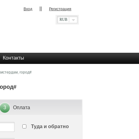
||
Вход
Регистрация
RUB
Контакты
Амстердам, город#
город#
3
Оплата
Туда и обратно