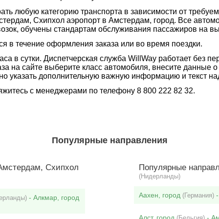
ть любую категорию транспорта в зависимости от требуем
стердам, Схипхол аэропорт в Амстердам, город. Все автомо
озок, обучены стандартам обслуживания пассажиров на вы
я в течение оформления заказа или во время поездки.
аса в сутки. Диспетчерская служба WillWay работает без п
за на сайте выберите класс автомобиля, внесите данные о
но указать дополнительную важную информацию и текст над
житесь с менеджерами по телефону 8 800 222 82 32.
Популярные направления
Амстердам, Схипхол
Популярные направл
(Нидерланды)
Аахен, город
-
(Германия)
- Алкмар, город
ерланды)
Алст, город
- А
(Бельгия)