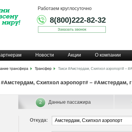
Работаем круглосуточно
8(800)222-82-32
Заказать звонок
артнерам
Новости
Акции
О компании
вание трансфера
Трансфер
Такси #Амстердам, Схипхол аэропорт# – #
 #Амстердам, Схипхол аэропорт# – #Амстердам, 
2
Данные пассажира
Откуда: