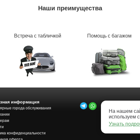
Наши преимущества
Встреча с табличкой
Помощь с багажом
зная информация
ярные города обслуживания
На нашем са
пании
используем 
нерам
Узнать подр
ти
ика конфиденциальности
чная оферта