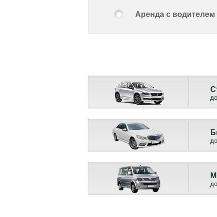
Аренда с водителем
С
до
Б
до
М
до