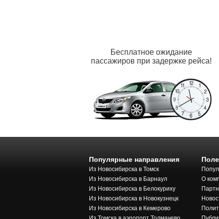
Бесплатное ожидание
пассажиров при задержке рейса!
Популярные направления
Поле
Из Новосибирска в Томск
Попул
Из Новосибирска в Барнаул
О ком
Из Новосибирска в Белокуриху
Парт
Из Новосибирска в Новокузнецк
Новос
Из Новосибирска в Кемерово
Полит
Из Томска в аэропорт Толмачево
Публи