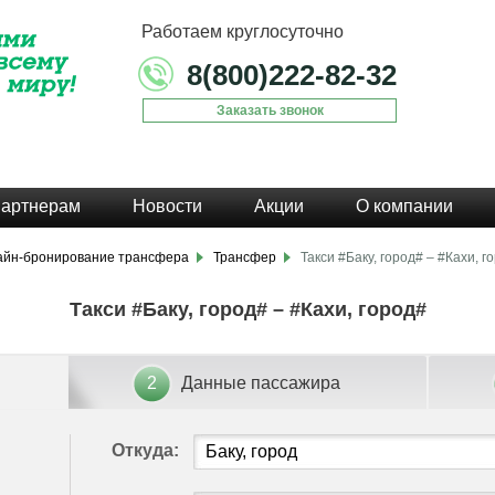
Работаем круглосуточно
8(800)222-82-32
Заказать звонок
артнерам
Новости
Акции
О компании
айн-бронирование трансфера
Трансфер
Такси #Баку, город# – #Кахи, г
Такси #Баку, город# – #Кахи, город#
2
Данные пассажира
Откуда: