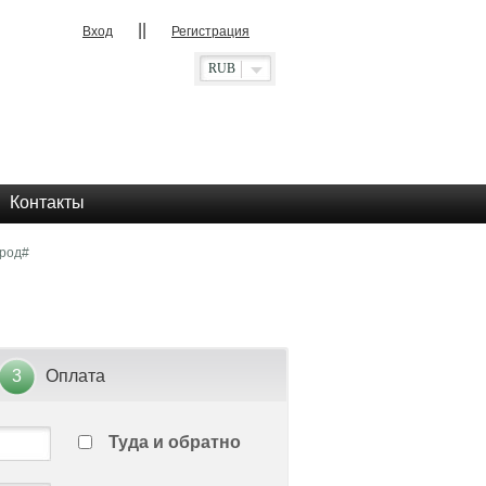
||
Вход
Регистрация
RUB
Контакты
ород#
3
Оплата
Туда и обратно