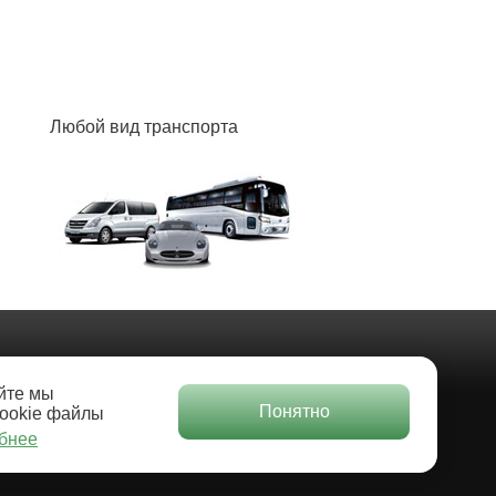
Любой вид транспорта
Трансферы по всему миру
йте мы
Контакты
тел.: 8 (800) 222-82-32
Понятно
cookie файлы
Внимание: у нас предварительное
обнее
бронирование трансфера!