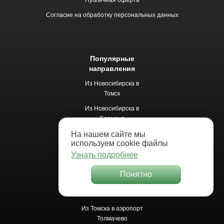
Публичная оферта
Согласие на обработку персональных данных
Популярные
направления
Из Новосибирска в
Томск
Из Новосибирска в
Барнаул
Из Новосибирска в
На нашем сайте мы
используем cookie файлы
Белокуриху
Узнать подробнее
Из Новосибирска в
Новокузнецк
Понятно
Из Новосибирска в
Кемерово
Из Томска в аэропорт
Толмачево