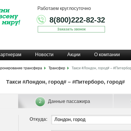
Работаем круглосуточно
8(800)222-82-32
Заказать звонок
артнерам
Новости
Акции
О компании
бронирование трансфера
Трансфер
Такси #Лондон, город# – #Питербор
Такси #Лондон, город# – #Питерборо, город#
2
Данные пассажира
Откуда: