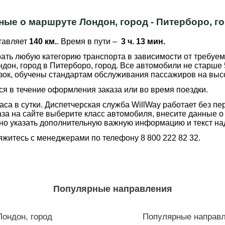
ные о маршруте Лондон, город - Питерборо, г
тавляет
140 км.
. Время в пути –
3 ч. 13 мин.
ть любую категорию транспорта в зависимости от требуем
дон, город в Питерборо, город. Все автомобили не старше 5
ок, обучены стандартам обслуживания пассажиров на выс
я в течение оформления заказа или во время поездки.
аса в сутки. Диспетчерская служба WillWay работает без п
за на сайте выберите класс автомобиля, внесите данные о
но указать дополнительную важную информацию и текст над
житесь с менеджерами по телефону 8 800 222 82 32.
Популярные направления
ондон, город
Популярные направл