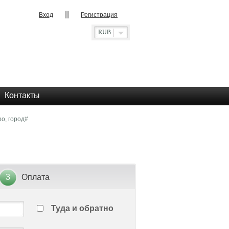
||
Вход
Регистрация
RUB
Контакты
о, город#
3
Оплата
Туда и обратно