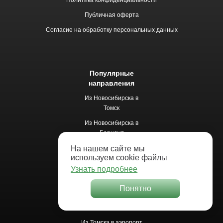
Политика конфиденциальности
Публичная оферта
Согласие на обработку персональных данных
Популярные
направления
Из Новосибирска в
Томск
Из Новосибирска в
Барнаул
Из Новосибирска в
На нашем сайте мы
используем cookie файлы
Белокуриху
Узнать подробнее
Из Новосибирска в
Новокузнецк
Понятно
Из Новосибирска в
Кемерово
Из Томска в аэропорт